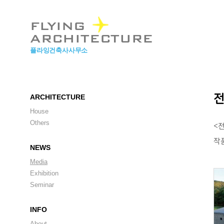
본문 바로가기
FLYING
ARCHITECTURE
플라잉건축사사무소
전
ARCHITECTURE
House
Others
<
작
NEWS
Media
Exhibition
Seminar
INFO
About