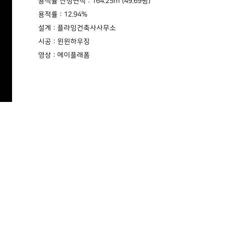
용적률 산정면적 : 164.25㎡ (49.69평)
용적률 : 12.94%
설계 : 플라잉건축사사무소
시공 : 윈윈하우징
영상 : 에이플래폼