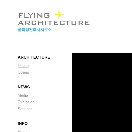
본문 바로가기
FLYING
ARCHITECTURE
플라잉건축사사무소
ARCHITECTURE
House
Others
NEWS
Media
Exhibition
Seminar
INFO
About